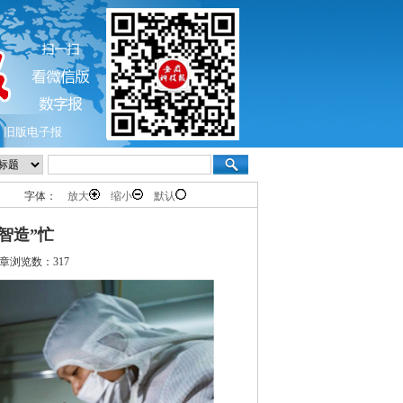
旧版电子报
字体：
放大
缩小
默认
智造”忙
章浏览数：317