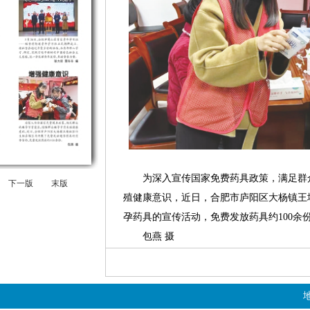
为深入宣传国家免费药具政策，满足群众
下一版
末版
殖健康意识，近日，合肥市庐阳区大杨镇王
孕药具的宣传活动，免费发放药具约100余
包燕 摄